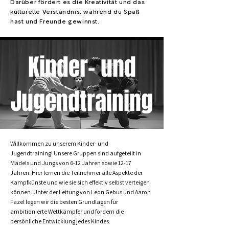
Darüber fördert es die Kreativität und das
kulturelle Verständnis, während du Spaß
hast und Freunde gewinnst.
Kinder- und
Jugendtraining
Willkommen zu unserem Kinder- und
Jugendtraining! Unsere Gruppen sind aufgeteilt in
Mädels und Jungs von 6-12 Jahren sowie 12-17
Jahren. Hier lernen die Teilnehmer alle Aspekte der
Kampfkünste und wie sie sich effektiv selbst verteigen
können. Unter der Leitung von Leon Gebus und Aaron
Fazel legen wir die besten Grundlagen für
ambitionierte Wettkämpfer und fördern die
persönliche Entwicklung jedes Kindes.